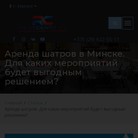
г. Минск
Togg
navig
+375 (29) 622-55-11
Аренда шатров в Минске.
Для каких мероприятий
будет выгодным
решением?
Главная
Статьи
Аренда шатров. Для каких мероприятий будет выгодным
решением?