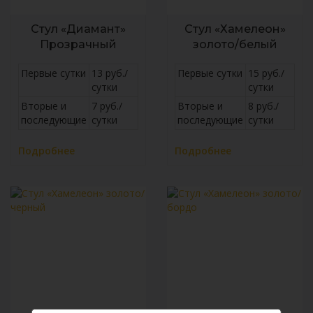
Стул «Диамант»
Стул «Хамелеон»
Прозрачный
золото/белый
Первые сутки
13 руб./
Первые сутки
15 руб./
сутки
сутки
Вторые и
7 руб./
Вторые и
8 руб./
последующие
сутки
последующие
сутки
Подробнее
Подробнее