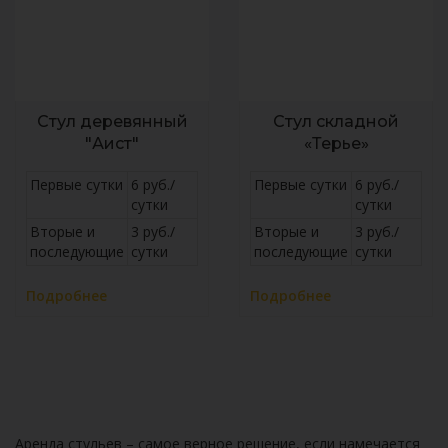
Стул деревянный
Стул складной
"Аист"
«Терье»
Первые сутки
6 руб./
Первые сутки
6 руб./
сутки
сутки
Вторые и
3 руб./
Вторые и
3 руб./
последующие
сутки
последующие
сутки
Подробнее
Подробнее
Аренда стульев – самое верное решение, если намечается