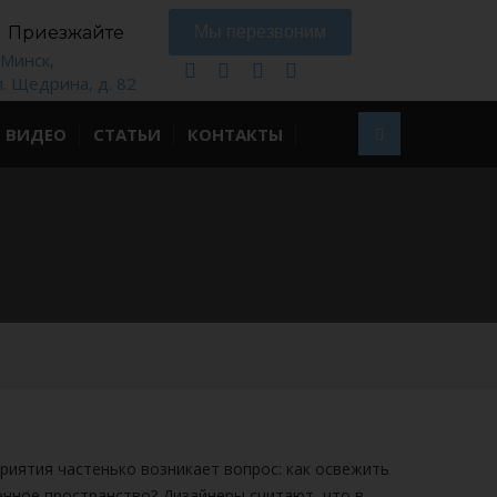
Приезжайте
Мы перезвоним
. Минск,
л. Щедрина, д. 82
ВИДЕО
СТАТЬИ
КОНТАКТЫ
риятия частенько возникает вопрос: как освежить
енное пространство? Дизайнеры считают, что в