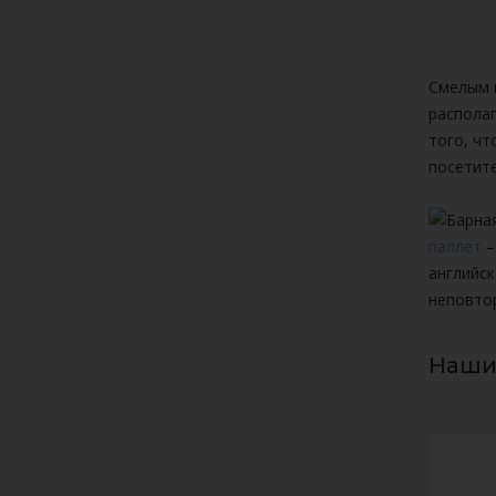
Смелым 
располаг
того, чт
посетит
паллет
–
английск
неповто
Наши