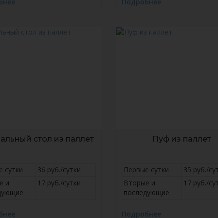
бнее
Подробнее
альный стол из паллет
Пуф из паллет
е сутки
36 руб./сутки
Первые сутки
35 руб./су
е и
17 руб./сутки
Вторые и
17 руб./су
дующие
последующие
бнее
Подробнее