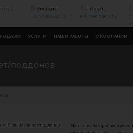
инск
Звоните
Пишите
+375 (29) 622-55-11
info@rentcentr.by
г
у
ПРОДАЖИ
УСЛУГИ
НАШИ РАБОТЫ
О КОМПАНИИ
ет/поддонов
онов
На этапе планирования мероп
скучное и не особо торжеств