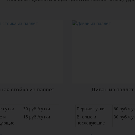
ная стойка из паллет
Диван из паллет
е сутки
30 руб./сутки
Первые сутки
60 руб./су
е и
15 руб./сутки
Вторые и
30 руб./су
дующие
последующие