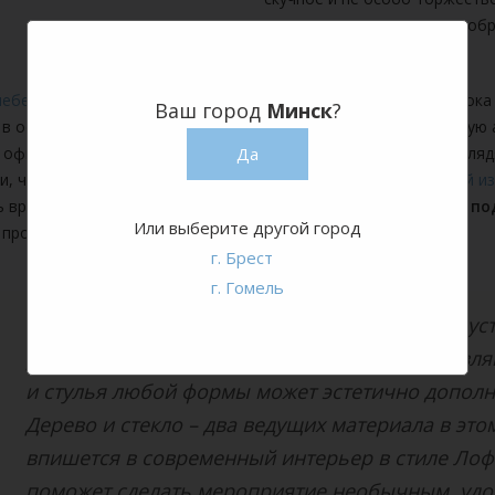
таком случае лучше всего обр
ебели из паллет в Минске
появилась не так давно, так что пок
Ваш город
Минск
?
 в основе которых лежат поддоны, создают ту самую ламповую 
 официальных встречах.
Диван из паллет
и
пуф из паллет
выгляд
Да
и, чем уже приевшиеся пластиковые стулья. На
диван угловой и
ь время за приятным разговором, так что
прокат мебели из по
Или выберите другой город
 проблемы с сидячими местами на мероприятии.
г. Брест
г. Гомель
Чтобы пространство на вечере не казалось пуст
расположиться, рядом с диванчиками выставля
и стулья любой формы может эстетично дополн
Дерево и стекло – два ведущих материала в это
впишется в современный интерьер в стиле Лофт
поможет сделать мероприятие необычным, уд