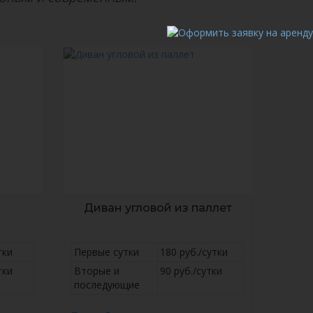
Диван угловой из паллет
тки
Первые сутки
180 руб./сутки
тки
Вторые и
90 руб./сутки
последующие