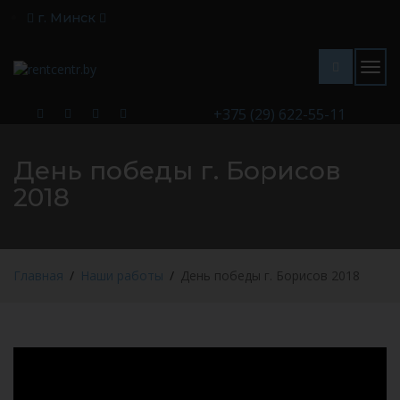
г. Минск
Togg
navig
+375 (29) 622-55-11
День победы г. Борисов
2018
Главная
Наши работы
День победы г. Борисов 2018