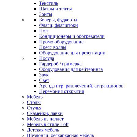
Текстиль
Шатры и тенты
Зонты
Боверы, фудкорты
Флаги, флагштоки
Пол
Кондиционеры и обогреватели
Промо оборудование
Пресс-воллы
Оборудование для презентации
Посуда
Гардероб / гримерка
Оборудования для кейтеринга
Звук
Свет
Аренда игр, развлечений, аттракционов
Церемония открытия
Мебель
Столы
Стулья
Скамейки, лавки
Мебель из паллет
Мебель в стиле Loft
Детская мебель
Шезлонги, бескаркасная мебель