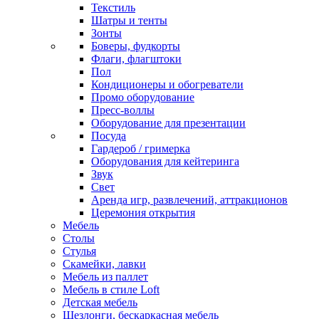
Текстиль
Шатры и тенты
Зонты
Боверы, фудкорты
Флаги, флагштоки
Пол
Кондиционеры и обогреватели
Промо оборудование
Пресс-воллы
Оборудование для презентации
Посуда
Гардероб / гримерка
Оборудования для кейтеринга
Звук
Свет
Аренда игр, развлечений, аттракционов
Церемония открытия
Мебель
Столы
Стулья
Скамейки, лавки
Мебель из паллет
Мебель в стиле Loft
Детская мебель
Шезлонги, бескаркасная мебель