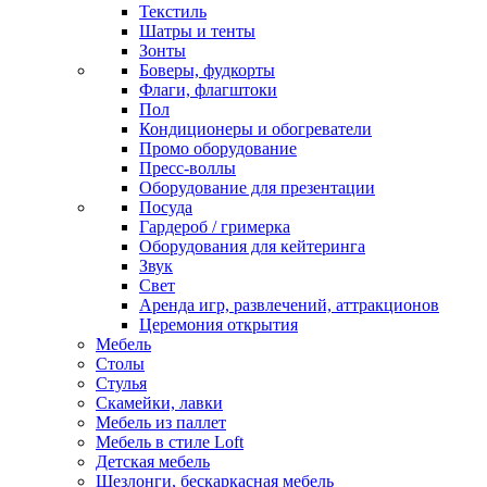
Текстиль
Шатры и тенты
Зонты
Боверы, фудкорты
Флаги, флагштоки
Пол
Кондиционеры и обогреватели
Промо оборудование
Пресс-воллы
Оборудование для презентации
Посуда
Гардероб / гримерка
Оборудования для кейтеринга
Звук
Свет
Аренда игр, развлечений, аттракционов
Церемония открытия
Мебель
Столы
Стулья
Скамейки, лавки
Мебель из паллет
Мебель в стиле Loft
Детская мебель
Шезлонги, бескаркасная мебель