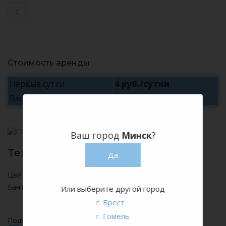
Стоимость аренды
Первые сутки
6 руб./сутки
Вторые и последующие
3 руб./сутки
Ваш город
Минск
?
Технические характеристики:
Да
Цвет – белый
Бант- шампань
Или выберите другой город
г. Брест
г. Гомель
Поделитесь с друзьями или коллегами: