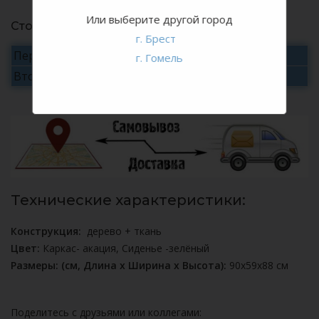
Или выберите другой город
Стоимость аренды
г. Брест
Первые сутки
20 руб./сутки
г. Гомель
Вторые и последующие
10 руб./сутки
Технические характеристики:
Конструкция:
дерево + ткань
Цвет:
Каркас- акация, Сиденье -зелёный
Размеры: (см, Длина х Ширина х Высота):
90х59х88 см
Поделитесь с друзьями или коллегами: