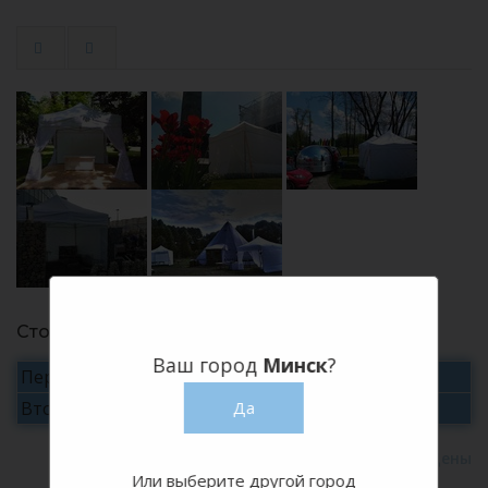
Стоимость аренды
Ваш город
Минск
?
Первые сутки
190 руб./сутки
Да
Вторые и последующие
уточняйте
Хотите купить?
Или выберите другой город