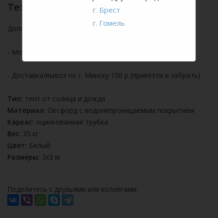
Технические характеристики:
г. Брест
г. Гомель
Дополнительно оплачиваются:
- Монтаж/демонтаж 110 р
- Доставка/вывоз по г. Минску 100 р (привезти и забрать)
Тип:
тент от солнца и дождя
Материал:
Оксфорд с водонепроницаемым покрытием
Каркас:
оцинкованная трубка
Вес:
35 кг
Цвет:
Белый
Размеры:
3х3 м
Поделитесь с друзьями или коллегами: