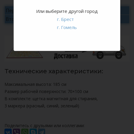
Первые сутки
30 руб./сутки
Или выберите другой город
Вторые и последующие
15 руб./сутки
г. Брест
г. Гомель
Технические характеристики:
Максимальная высота: 185 см
Размер рабочей поверхности: 70×100 см
В комплекте: щетка магнитная для стирания,
3 маркера (красный, синий, зеленый)
Поделитесь с друзьями или коллегами: