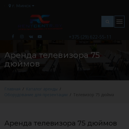
г. Минск
Togg
navig
+375 (29) 622-55-11
Аренда телевизора 75
дюймов
Главная
Каталог аренды
Оборудование для презентации
Телевизор 75 дюйма
Аренда телевизора 75 дюймов