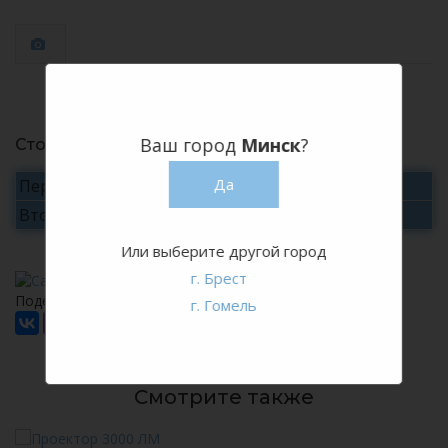
Ваш город
Минск
?
Стоимость аренды
Да
Первые сутки
300 руб./сутки
Вторые и последующие
уточняйте
Или выберите другой город
г. Брест
Поделитесь с друзьями или коллегами:
г. Гомель
Смотрите также