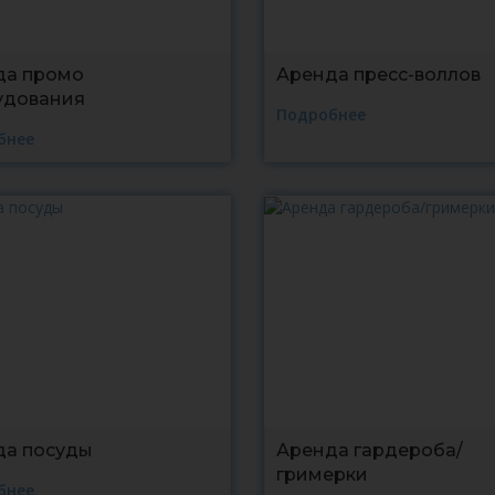
да промо
Аренда пресс-воллов
удования
Подробнее
бнее
да посуды
Аренда гардероба/
гримерки
бнее