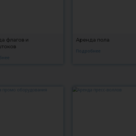
а флагов и
Аренда пола
штоков
Подробнее
бнее