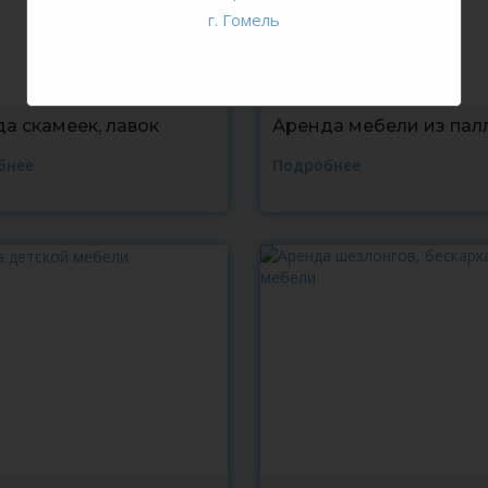
г. Гомель
а скамеек, лавок
Аренда мебели из пал
бнее
Подробнее