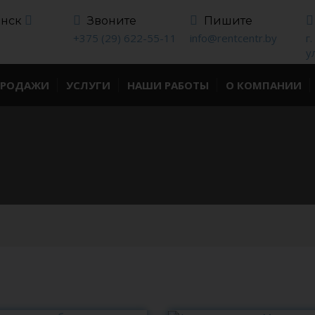
инск
Звоните
Пишите
+375 (29) 622-55-11
info@rentcentr.by
г
у
ПРОДАЖИ
УСЛУГИ
НАШИ РАБОТЫ
О КОМПАНИИ