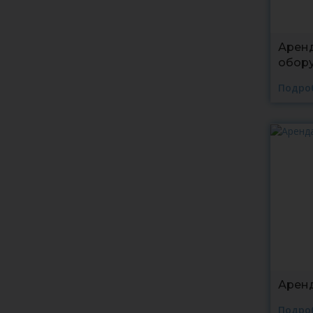
Арен
обор
Подро
Арен
Подро