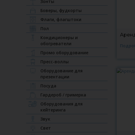
Зонты
Боверы, фудкорты
Флаги, флагштоки
Пол
Аренд
Кондиционеры и
обогреватели
Подро
Промо оборудование
Пресс-воллы
Оборудование для
презентации
Посуда
Гардероб / гримерка
Оборудования для
кейтеринга
Звук
Свет