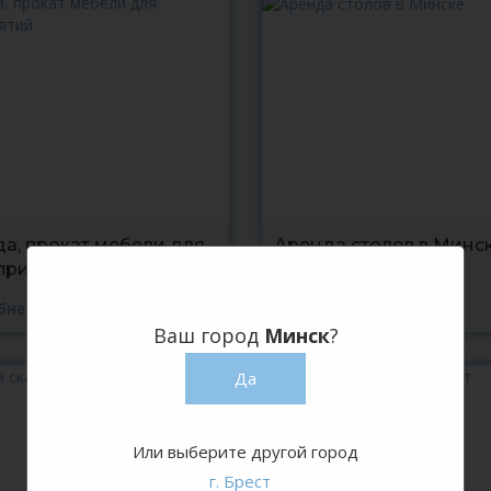
а, прокат мебели для
Аренда столов в Минс
приятий
Подробнее
бнее
Ваш город
Минск
?
Да
Или выберите другой город
г. Брест