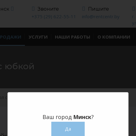
инск
Звоните
Пишите
+375 (29) 622-55-11
info@rentcentr.by
г
у
ПРОДАЖИ
УСЛУГИ
НАШИ РАБОТЫ
О КОМПАНИИ
с юбкой
ол с юбкой
Ваш город
Минск
?
Да