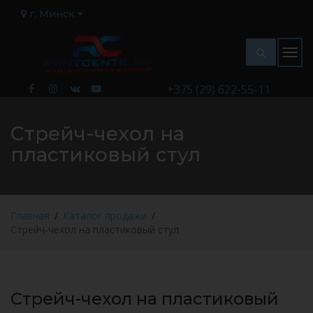
г. Минск
Togg
navig
+375 (29) 622-55-11
Стрейч-чехол на
пластиковый стул
Главная
Каталог продажи
Стрейч-чехол на пластиковый стул
Стрейч-чехол на пластиковый