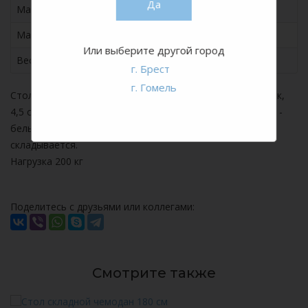
Да
Материал опоры
сталь
Материал столешницы
100% HDPE пластик
Или выберите другой город
Вес, кг
8,5
г. Брест
г. Гомель
Стол прямоугольный 90*90*74* см. Столешница: пластик,
4,5 см. Каркас - металлическая труба 25*1 мм. Упаковка -
белый картон, по 1 шт. в коробке. Столешница
складывается.
Нагрузка 200 кг
Поделитесь с друзьями или коллегами:
Смотрите также