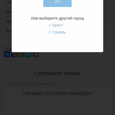
Да
Габариты ШхГхВ, мм
1500х1500х740
Материал опоры
сталь
Или выберите другой город
Материал столешницы
100% HDPE пластик
г. Брест
Вес, кг
24
г. Гомель
Поделитесь с друзьями или коллегами:
Смотрите также
СКАМЬЯ СКЛАДНАЯ ЧЕМОДАН