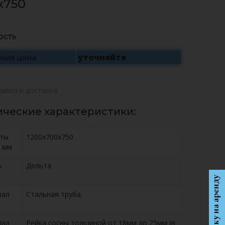
x750
ость
ная цена
уточняйте
ические характеристики:
иты
1200x700x750
 мм
ь
Дельта
иал
Стальная труба.
иал
Рейка сосны толщиной от 18мм до 25мм (в