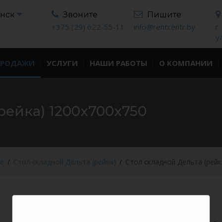
инск
Звоните
Пишите
+375 (29) 622-55-11
info@rentcentr.by
г
у
ПРОДАЖИ
УСЛУГИ
НАШИ РАБОТЫ
О КОМПАНИИ
рейка) 1200x700x750
е
Стол складной Дельта (рейка)
Стол складной Дельта (рейк