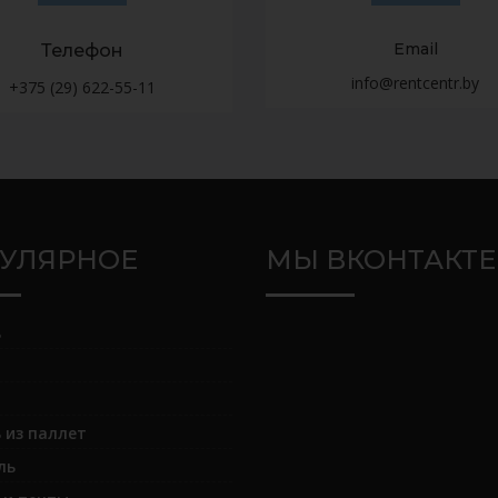
Email
Телефон
info@rentcentr.by
+375 (29) 622-55-11
УЛЯРНОЕ
МЫ ВКОНТАКТЕ
ь
 из паллет
ль