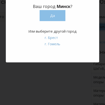
 складной Дельта (рейка) 1200x700
Ваш город
Минск
?
Да
ТО
Стоим
Рознич
Или выберите другой город
г. Брест
г. Гомель
Техн
Габар
ШхГхВ,
Модел
опоры
Матер
опоры
Матер