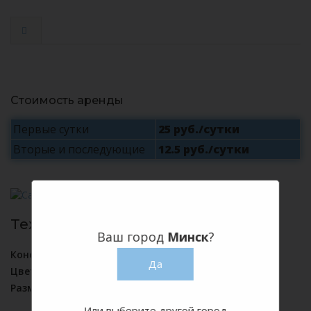
Стоимость аренды
Первые сутки
25 руб./сутки
Вторые и последующие
12.5 руб./сутки
Технические характеристики:
Ваш город
Минск
?
Конструкция:
металл + дерево
Да
Цвет:
черный + коричневый
Размеры:
(см, Длина х Ширина х Высота): 45x45x110
Или выберите другой город