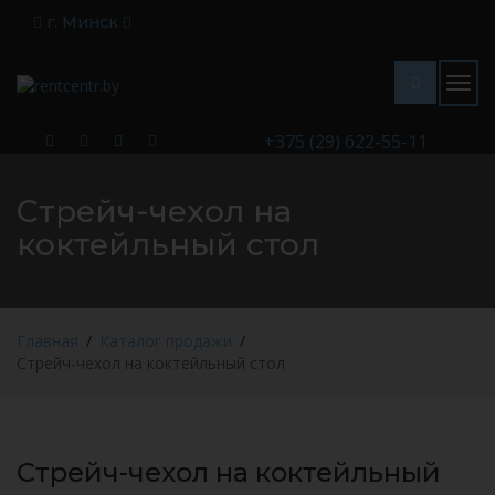
г. Минск
Togg
navig
+375 (29) 622-55-11
Стрейч-чехол на
коктейльный стол
Главная
Каталог продажи
Стрейч-чехол на коктейльный стол
Стрейч-чехол на коктейльный