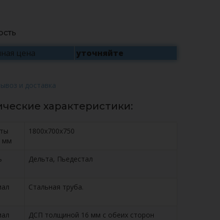
ость
ная цена
уточняйте
ические характеристики:
иты
1800x700x750
 мм
ь
Дельта, Пьедестал
иал
Стальная труба.
иал
ДСП толщиной 16 мм с обеих сторон