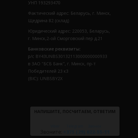
УНП 193293470
Фактический адрес: Беларусь, г. Минск,
Щедрина 82 (склад)
Юридический адрес: 220053, Беларусь,
г. Минск,2-ой Сморговский пер д.21
Банковские реквизиты:
р/с BY43UNBS30132113000000000933
в ЗАО "БСБ Банк", г. Минск, пр-т
Победителей 23 к3
(BIC): UNBSBY2X
НАПИШИТЕ, ПОСЧИТАЕМ, ОТВЕТИМ
Viber
Telegram
Звонок
Звоните:
+375 (29) 622-55-11