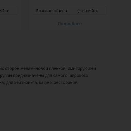
няйте
Розничная цена
уточняйте
Ро
Подробнее
еих сторон меламиновой пленкой, имитирующей
группы предназначены для самого широкого
а, для кейтиринга, кафе и ресторанов.