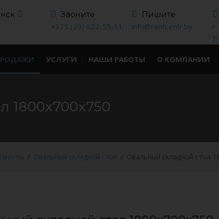
инск
Звоните
Пишите
+375 (29) 622-55-11
info@rentcentr.by
г
у
ПРОДАЖИ
УСЛУГИ
НАШИ РАБОТЫ
О КОМПАНИИ
л 1800x700x750
егменты
Овальный складной стол
Овальный складной стол 1