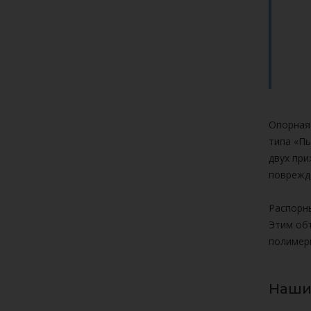
Опорная 
типа «Пь
двух при
поврежд
Распорны
Этим об
полимерн
Наши