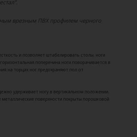
естал".
зным врезным ПВХ профилем черного
есткость и позволяет штабелировать столы. ноги
 горизонтальная поперечина ноги поворачивается в
ния на торцах ног предохраняют пол от
дежно удерживает ногу в вертикальном положении.
се металлические поверхности покрыты порошковой