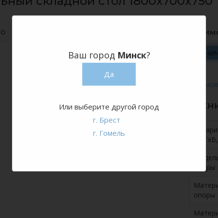
ьный складной стол 1800x700x750
ТО
Стоим
Рознич
Ваш город
Минск
?
Да
Техн
Или выберите другой город
г. Брест
Габар
г. Гомель
ШхГхВ,
Модел
опоры
Матер
опоры
Матер