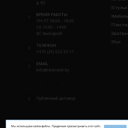
д. 82
Стулья
ВРЕМЯ РАБОТЫ
Мебель
ПН-ПТ 09:00 - 18:00
Тексти
СБ 10:00 - 14:00
ВС выходной
Шатры 
Пол
ТЕЛЕФОН
+375 (29) 622-55-11
EMAIL
info@rentcentr.by
Публичный договор
Мы используем cookie-файлы. Продолжая просматривать этот сайт,