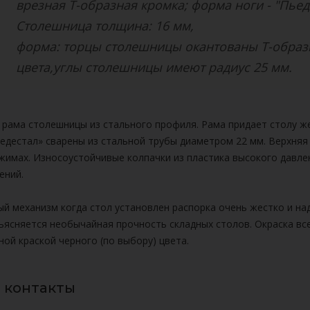
врезная Т-образная кромка; форма ноги - "Пьед
Столешница толщина: 16 мм,
форма: торцы столешницы окантованы Т-обра
цвета,углы столешницы имеют радиус 25 мм.
рама столешницы из стального профиля. Рама придает столу ж
едестал» сварены из стальной трубы диаметром 22 мм. Верхняя
жимах. Износоустойчивые колпачки из пластика высокого давле
ений.
й механизм когда стол установлен распорка очень жестко и на
ъясняется необычайная прочность складных столов. Окраска в
ой краской черного (по выбору) цвета.
 контакты