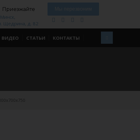
Приезжайте
Мы перезвоним
. Минск,
л. Щедрина, д. 82
ВИДЕО
СТАТЬИ
КОНТАКТЫ
800x700x750