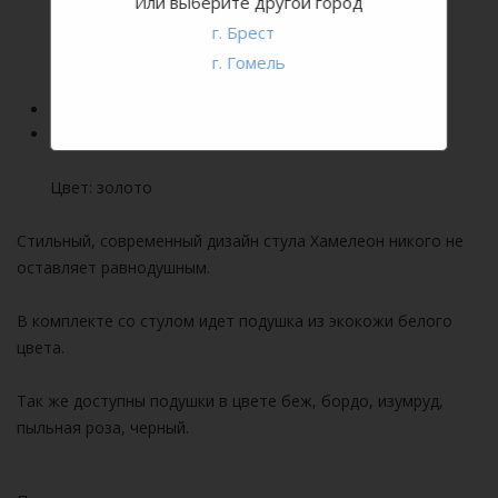
Или выберите другой город
Ширина: 40 см
г. Брест
Глубина: 50 см
г. Гомель
Вес: 2 кг
Материал: металл
Цвет: золото
Стильный, современный дизайн стула Хамелеон никого не
оставляет равнодушным.
В комплекте со стулом идет подушка из экокожи белого
цвета.
Так же доступны подушки в цвете беж, бордо, изумруд,
пыльная роза, черный.